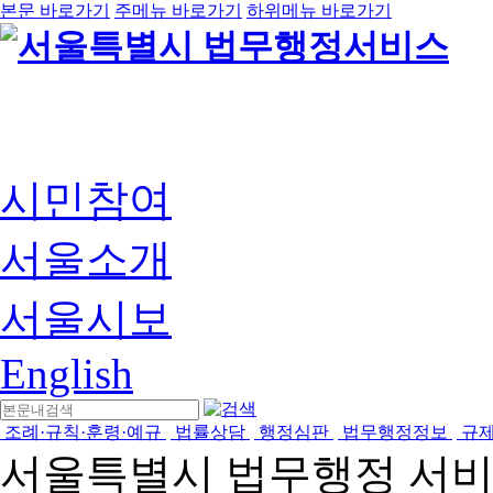
본문 바로가기
주메뉴 바로가기
하위메뉴 바로가기
시민참여
서울소개
서울시보
English
조례·규칙·훈령·예규
법률상담
행정심판
법무행정정보
규
서울특별시 법무행정 서