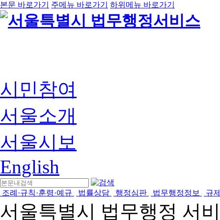
본문 바로가기
주메뉴 바로가기
하위메뉴 바로가기
시민참여
서울소개
서울시보
English
조례·규칙·훈령·예규
법률상담
행정심판
법무행정정보
규
서울특별시 법무행정 서