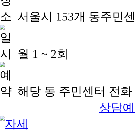
서울시 153개 동주민
월 1 ~ 2회
해당 동 주민센터 전화 
상담예