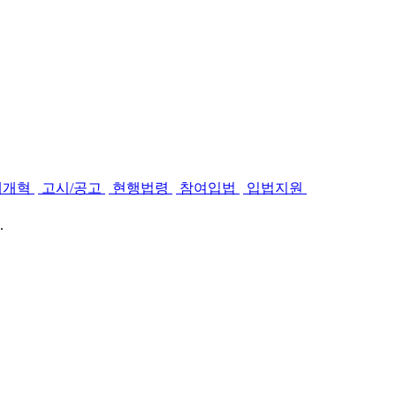
제개혁
고시/공고
현행법령
참여입법
입법지원
.