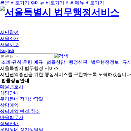
본문 바로가기
주메뉴 바로가기
하위메뉴 바로가기
시민참여
서울소개
서울시보
English
조례·규칙·훈령·예규
법률상담
행정심판
법무행정정보
규
서울특별시 법무행정 서비스
시민권익증진을 위한 행정서비스를 구현하도록 노력하겠습니다
법률상담안내
마을변호사
상담안내
우리동네 정기상담일
상담예약
상담예약 변경.취소
마을법무사
상담안내
우리동네 정기상담일