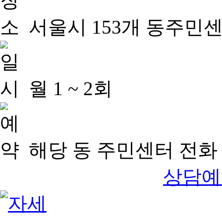
서울시 153개 동주민
월 1 ~ 2회
해당 동 주민센터 전화 
상담예