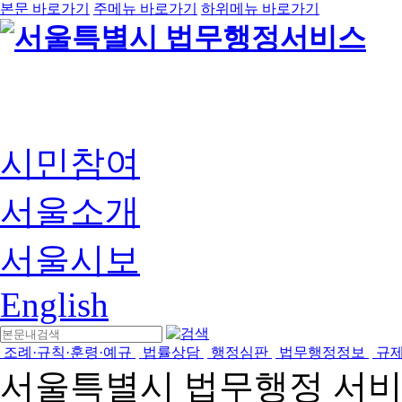
본문 바로가기
주메뉴 바로가기
하위메뉴 바로가기
시민참여
서울소개
서울시보
English
조례·규칙·훈령·예규
법률상담
행정심판
법무행정정보
규
서울특별시 법무행정 서