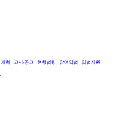
제개혁
고시/공고
현행법령
참여입법
입법지원
.