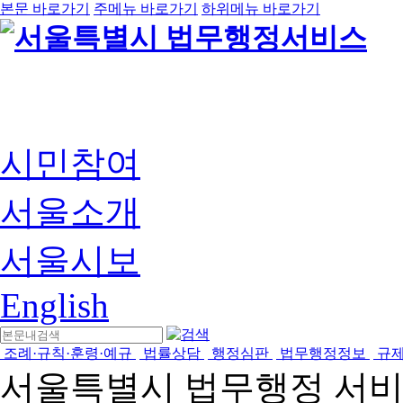
본문 바로가기
주메뉴 바로가기
하위메뉴 바로가기
시민참여
서울소개
서울시보
English
조례·규칙·훈령·예규
법률상담
행정심판
법무행정정보
규
서울특별시 법무행정 서