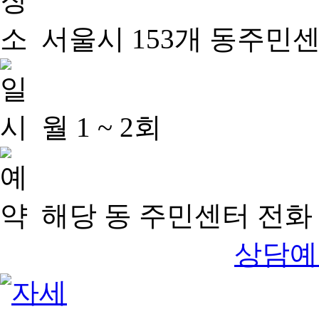
서울시 153개 동주민
월 1 ~ 2회
해당 동 주민센터 전화 
상담예