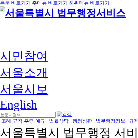
본문 바로가기
주메뉴 바로가기
하위메뉴 바로가기
시민참여
서울소개
서울시보
English
조례·규칙·훈령·예규
법률상담
행정심판
법무행정정보
규
서울특별시 법무행정 서