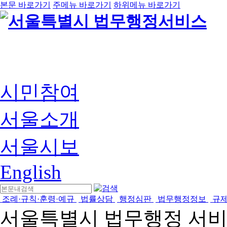
본문 바로가기
주메뉴 바로가기
하위메뉴 바로가기
시민참여
서울소개
서울시보
English
조례·규칙·훈령·예규
법률상담
행정심판
법무행정정보
규
서울특별시 법무행정 서