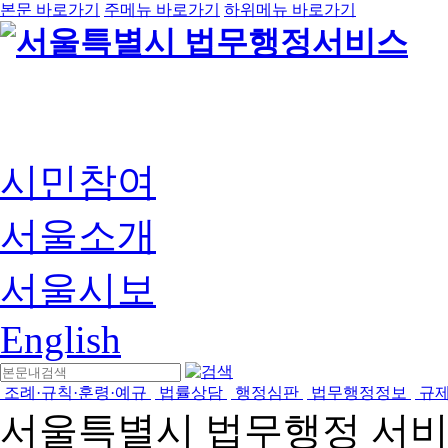
본문 바로가기
주메뉴 바로가기
하위메뉴 바로가기
시민참여
서울소개
서울시보
English
조례·규칙·훈령·예규
법률상담
행정심판
법무행정정보
규
서울특별시 법무행정 서