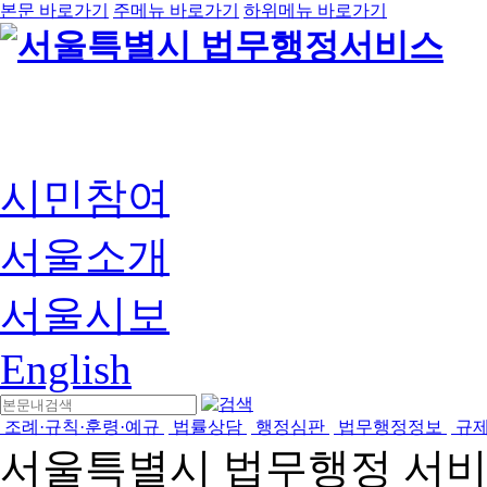
본문 바로가기
주메뉴 바로가기
하위메뉴 바로가기
시민참여
서울소개
서울시보
English
조례·규칙·훈령·예규
법률상담
행정심판
법무행정정보
규
서울특별시 법무행정 서