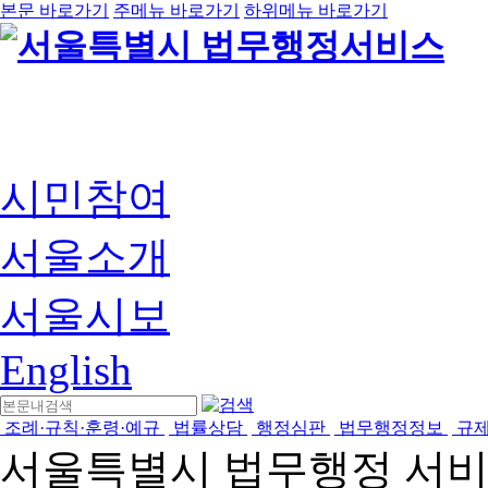
본문 바로가기
주메뉴 바로가기
하위메뉴 바로가기
시민참여
서울소개
서울시보
English
조례·규칙·훈령·예규
법률상담
행정심판
법무행정정보
규
서울특별시 법무행정 서