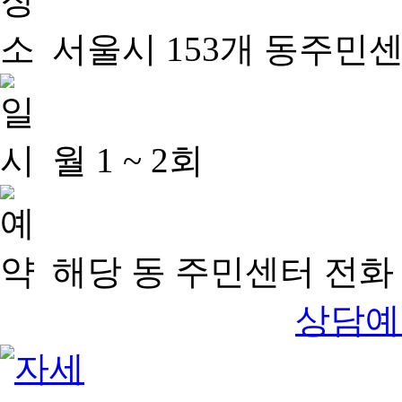
서울시 153개 동주민
월 1 ~ 2회
해당 동 주민센터 전화 
상담예