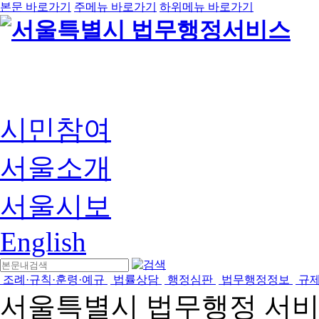
본문 바로가기
주메뉴 바로가기
하위메뉴 바로가기
시민참여
서울소개
서울시보
English
조례·규칙·훈령·예규
법률상담
행정심판
법무행정정보
규
서울특별시 법무행정 서