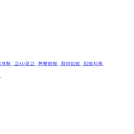
제개혁
고시/공고
현행법령
참여입법
입법지원
.