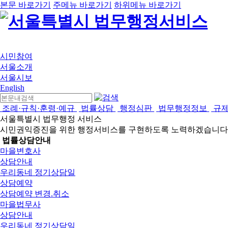
본문 바로가기
주메뉴 바로가기
하위메뉴 바로가기
시민참여
서울소개
서울시보
English
조례·규칙·훈령·예규
법률상담
행정심판
법무행정정보
규
서울특별시 법무행정 서비스
시민권익증진을 위한 행정서비스를 구현하도록 노력하겠습니다
법률상담안내
마을변호사
상담안내
우리동네 정기상담일
상담예약
상담예약 변경.취소
마을법무사
상담안내
우리동네 정기상담일