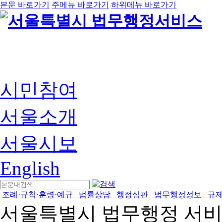
본문 바로가기
주메뉴 바로가기
하위메뉴 바로가기
시민참여
서울소개
서울시보
English
조례·규칙·훈령·예규
법률상담
행정심판
법무행정정보
규
서울특별시 법무행정 서