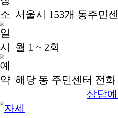
서울시 153개 동주민
월 1 ~ 2회
해당 동 주민센터 전화 
상담예