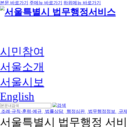
본문 바로가기
주메뉴 바로가기
하위메뉴 바로가기
시민참여
서울소개
서울시보
English
조례·규칙·훈령·예규
법률상담
행정심판
법무행정정보
규
서울특별시 법무행정 서