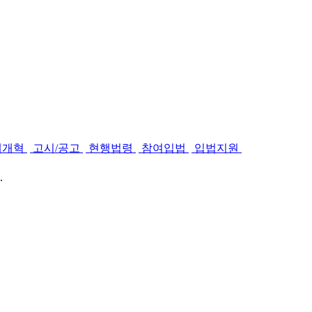
제개혁
고시/공고
현행법령
참여입법
입법지원
.