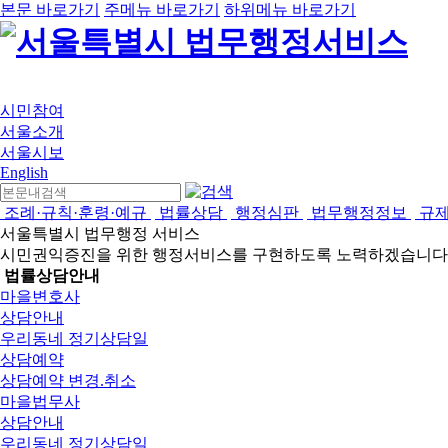
본문 바로가기
주메뉴 바로가기
하위메뉴 바로가기
시민참여
서울소개
서울시보
English
조례·규칙·훈령·예규
법률상담
행정심판
법무행정정보
규
서울특별시 법무행정 서비스
시민권익증진을 위한 행정서비스를 구현하도록 노력하겠습니다
법률상담안내
마을변호사
상담안내
우리동네 정기상담일
상담예약
상담예약 변경.취소
마을법무사
상담안내
우리동네 정기상담일