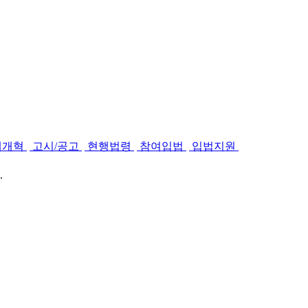
제개혁
고시/공고
현행법령
참여입법
입법지원
.