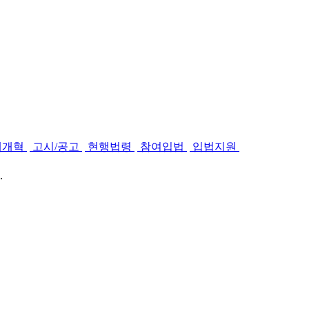
제개혁
고시/공고
현행법령
참여입법
입법지원
.