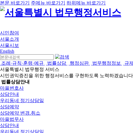
본문 바로가기
주메뉴 바로가기
하위메뉴 바로가기
시민참여
서울소개
서울시보
English
조례·규칙·훈령·예규
법률상담
행정심판
법무행정정보
규
서울특별시 법무행정 서비스
시민권익증진을 위한 행정서비스를 구현하도록 노력하겠습니다
법률상담안내
마을변호사
상담안내
우리동네 정기상담일
상담예약
상담예약 변경.취소
마을법무사
상담안내
우리동네 정기상담일