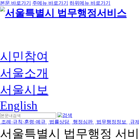
본문 바로가기
주메뉴 바로가기
하위메뉴 바로가기
시민참여
서울소개
서울시보
English
조례·규칙·훈령·예규
법률상담
행정심판
법무행정정보
규
서울특별시 법무행정 서