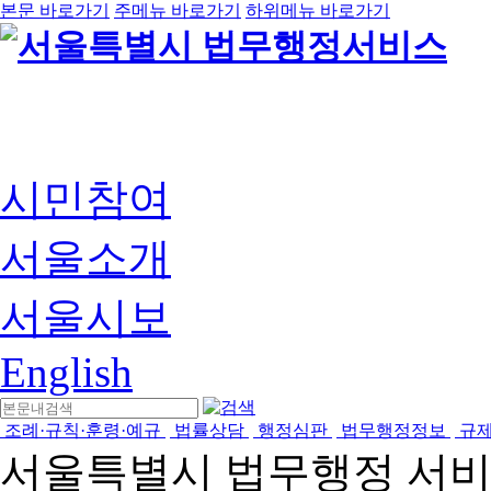
본문 바로가기
주메뉴 바로가기
하위메뉴 바로가기
시민참여
서울소개
서울시보
English
조례·규칙·훈령·예규
법률상담
행정심판
법무행정정보
규
서울특별시 법무행정 서