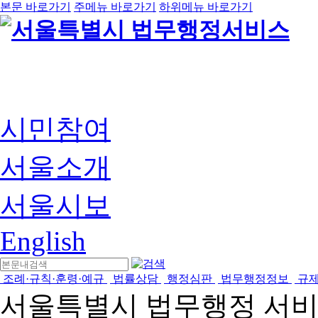
본문 바로가기
주메뉴 바로가기
하위메뉴 바로가기
시민참여
서울소개
서울시보
English
조례·규칙·훈령·예규
법률상담
행정심판
법무행정정보
규
서울특별시 법무행정 서