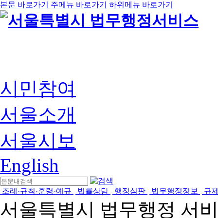
본문 바로가기
주메뉴 바로가기
하위메뉴 바로가기
시민참여
서울소개
서울시보
English
조례·규칙·훈령·예규
법률상담
행정심판
법무행정정보
규
서울특별시 법무행정 서