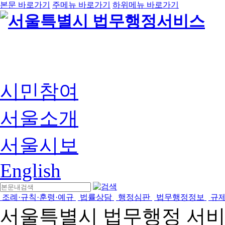
본문 바로가기
주메뉴 바로가기
하위메뉴 바로가기
시민참여
서울소개
서울시보
English
조례·규칙·훈령·예규
법률상담
행정심판
법무행정정보
규
서울특별시 법무행정 서