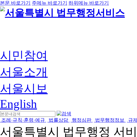
본문 바로가기
주메뉴 바로가기
하위메뉴 바로가기
시민참여
서울소개
서울시보
English
조례·규칙·훈령·예규
법률상담
행정심판
법무행정정보
규
서울특별시 법무행정 서