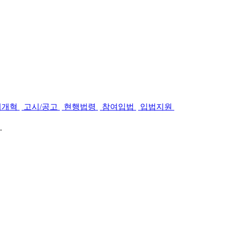
제개혁
고시/공고
현행법령
참여입법
입법지원
.