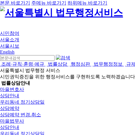
본문 바로가기
주메뉴 바로가기
하위메뉴 바로가기
시민참여
서울소개
서울시보
English
조례·규칙·훈령·예규
법률상담
행정심판
법무행정정보
규
서울특별시 법무행정 서비스
시민권익증진을 위한 행정서비스를 구현하도록 노력하겠습니다
법률상담안내
마을변호사
상담안내
우리동네 정기상담일
상담예약
상담예약 변경.취소
마을법무사
상담안내
우리동네 정기상담일