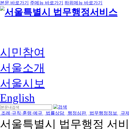
본문 바로가기
주메뉴 바로가기
하위메뉴 바로가기
시민참여
서울소개
서울시보
English
조례·규칙·훈령·예규
법률상담
행정심판
법무행정정보
규
서울특별시 법무행정 서