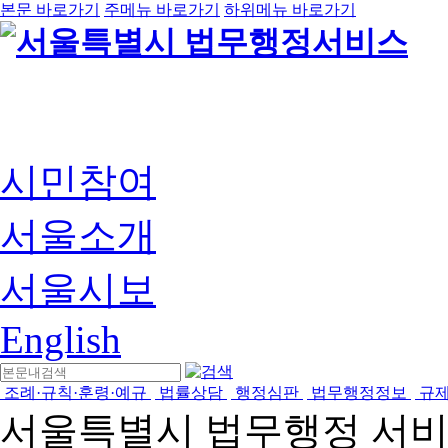
본문 바로가기
주메뉴 바로가기
하위메뉴 바로가기
시민참여
서울소개
서울시보
English
조례·규칙·훈령·예규
법률상담
행정심판
법무행정정보
규
서울특별시 법무행정 서