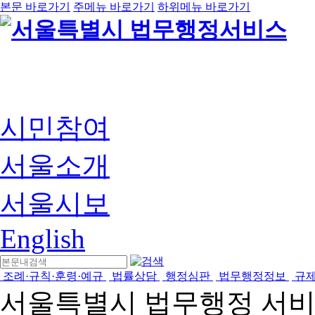
본문 바로가기
주메뉴 바로가기
하위메뉴 바로가기
시민참여
서울소개
서울시보
English
조례·규칙·훈령·예규
법률상담
행정심판
법무행정정보
규
서울특별시 법무행정 서