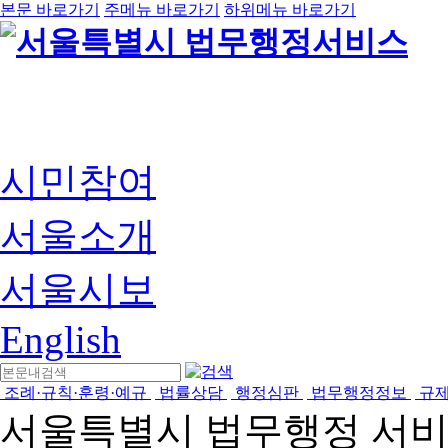
본문 바로가기
주메뉴 바로가기
하위메뉴 바로가기
시민참여
서울소개
서울시보
English
조례·규칙·훈령·예규
법률상담
행정심판
법무행정정보
규
서울특별시 법무행정 서