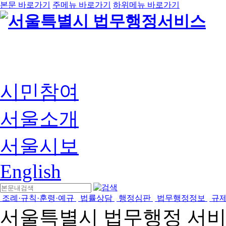
본문 바로가기
주메뉴 바로가기
하위메뉴 바로가기
시민참여
서울소개
서울시보
English
조례·규칙·훈령·예규
법률상담
행정심판
법무행정정보
규
서울특별시 법무행정 서