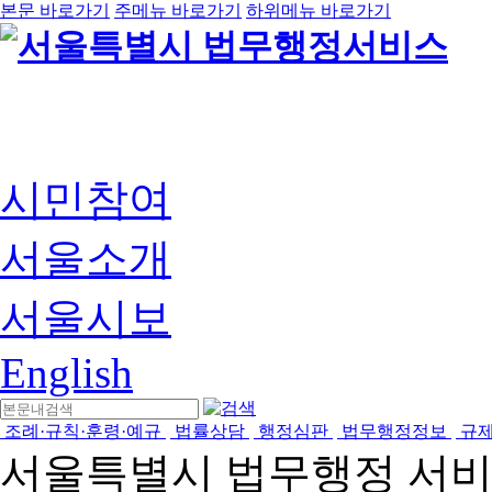
본문 바로가기
주메뉴 바로가기
하위메뉴 바로가기
시민참여
서울소개
서울시보
English
조례·규칙·훈령·예규
법률상담
행정심판
법무행정정보
규
서울특별시 법무행정 서