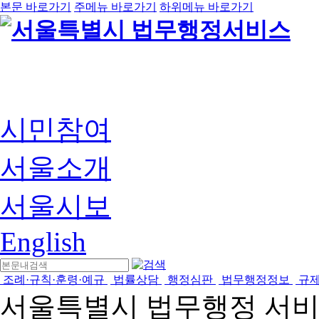
본문 바로가기
주메뉴 바로가기
하위메뉴 바로가기
시민참여
서울소개
서울시보
English
조례·규칙·훈령·예규
법률상담
행정심판
법무행정정보
규
서울특별시 법무행정 서