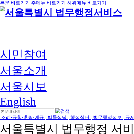
본문 바로가기
주메뉴 바로가기
하위메뉴 바로가기
시민참여
서울소개
서울시보
English
조례·규칙·훈령·예규
법률상담
행정심판
법무행정정보
규
서울특별시 법무행정 서