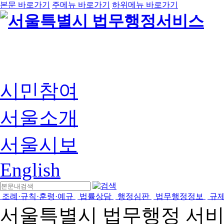
본문 바로가기
주메뉴 바로가기
하위메뉴 바로가기
시민참여
서울소개
서울시보
English
조례·규칙·훈령·예규
법률상담
행정심판
법무행정정보
규
서울특별시 법무행정 서