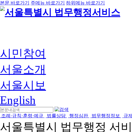
본문 바로가기
주메뉴 바로가기
하위메뉴 바로가기
시민참여
서울소개
서울시보
English
조례·규칙·훈령·예규
법률상담
행정심판
법무행정정보
규
서울특별시 법무행정 서