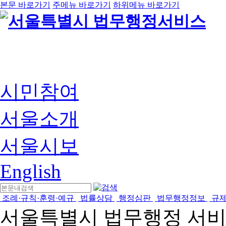
본문 바로가기
주메뉴 바로가기
하위메뉴 바로가기
시민참여
서울소개
서울시보
English
조례·규칙·훈령·예규
법률상담
행정심판
법무행정정보
규
서울특별시 법무행정 서