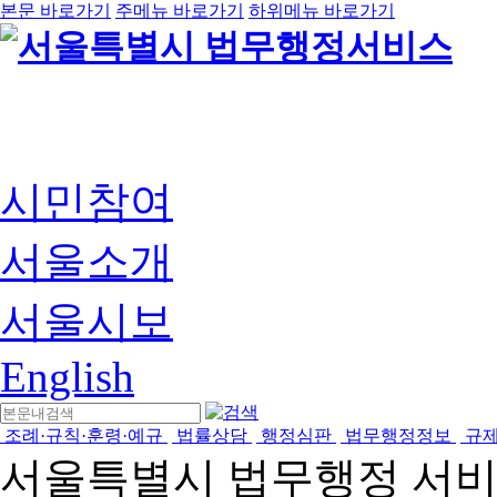
본문 바로가기
주메뉴 바로가기
하위메뉴 바로가기
시민참여
서울소개
서울시보
English
조례·규칙·훈령·예규
법률상담
행정심판
법무행정정보
규
서울특별시 법무행정 서