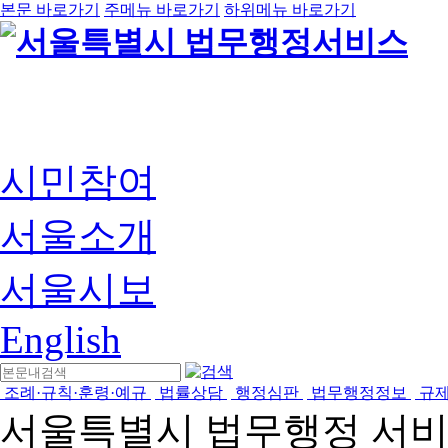
본문 바로가기
주메뉴 바로가기
하위메뉴 바로가기
시민참여
서울소개
서울시보
English
조례·규칙·훈령·예규
법률상담
행정심판
법무행정정보
규
서울특별시 법무행정 서