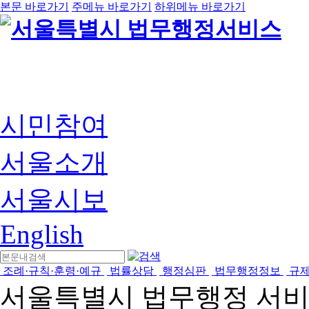
본문 바로가기
주메뉴 바로가기
하위메뉴 바로가기
시민참여
서울소개
서울시보
English
조례·규칙·훈령·예규
법률상담
행정심판
법무행정정보
규
서울특별시 법무행정 서