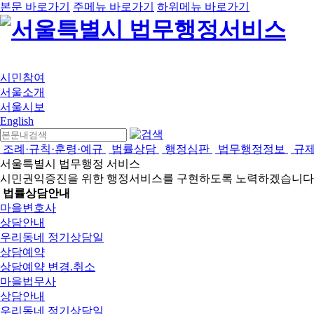
본문 바로가기
주메뉴 바로가기
하위메뉴 바로가기
시민참여
서울소개
서울시보
English
조례·규칙·훈령·예규
법률상담
행정심판
법무행정정보
규
서울특별시 법무행정 서비스
시민권익증진을 위한 행정서비스를 구현하도록 노력하겠습니다
법률상담안내
마을변호사
상담안내
우리동네 정기상담일
상담예약
상담예약 변경.취소
마을법무사
상담안내
우리동네 정기상담일