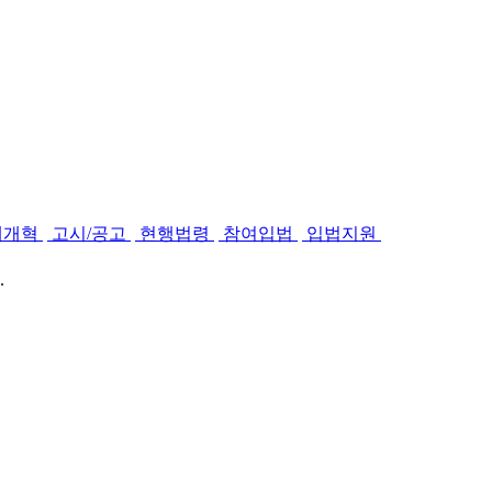
제개혁
고시/공고
현행법령
참여입법
입법지원
.