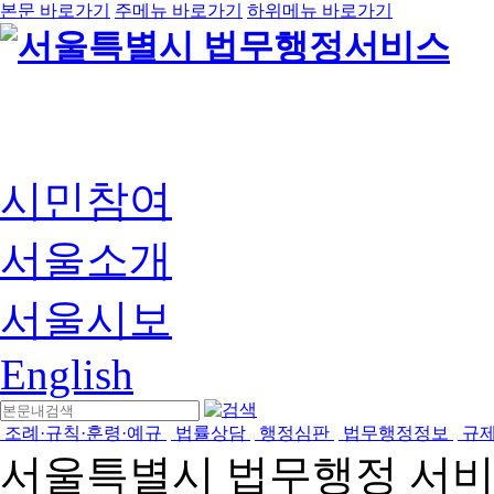
본문 바로가기
주메뉴 바로가기
하위메뉴 바로가기
시민참여
서울소개
서울시보
English
조례·규칙·훈령·예규
법률상담
행정심판
법무행정정보
규
서울특별시 법무행정 서