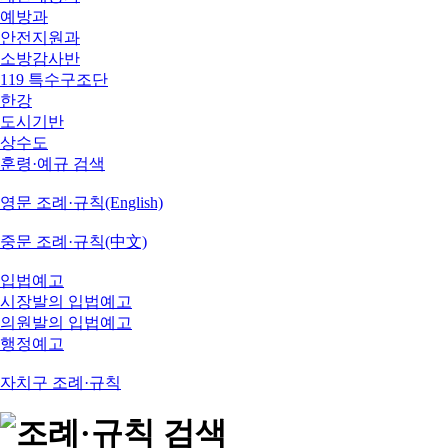
예방과
안전지원과
소방감사반
119 특수구조단
한강
도시기반
상수도
훈령·예규 검색
영문 조례·규칙(English)
중문 조례·규칙(中文)
입법예고
시장발의 입법예고
의원발의 입법예고
행정예고
자치구 조례·규칙