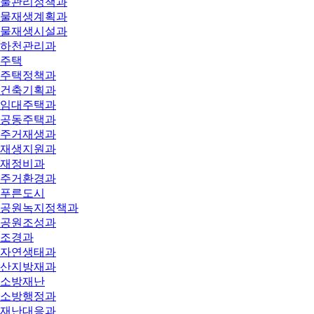
물관리정책과
물재생계획과
물재생시설과
하천관리과
주택
주택정책과
건축기획과
임대주택과
공동주택과
주거재생과
재생지원과
재정비과
주거환경과
푸른도시
공원녹지정책과
공원조성과
조경과
자연생태과
산지방재과
소방재난
소방행정과
재난대응과