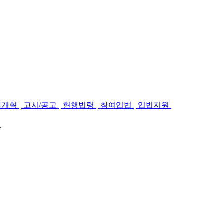
제개혁
고시/공고
현행법령
참여입법
입법지원
.