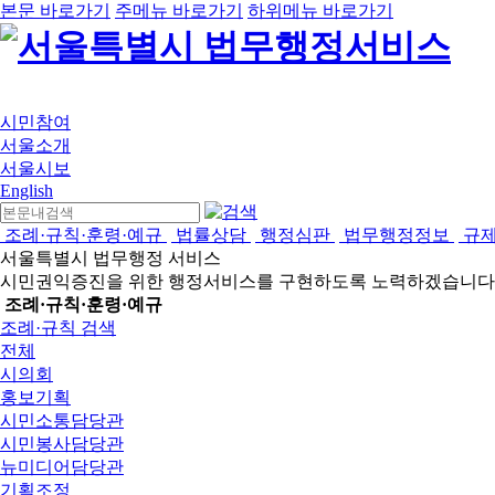
본문 바로가기
주메뉴 바로가기
하위메뉴 바로가기
시민참여
서울소개
서울시보
English
조례·규칙·훈령·예규
법률상담
행정심판
법무행정정보
규
서울특별시 법무행정 서비스
시민권익증진을 위한 행정서비스를 구현하도록 노력하겠습니다
조례·규칙·훈령·예규
조례·규칙 검색
전체
시의회
홍보기획
시민소통담당관
시민봉사담당관
뉴미디어담당관
기획조정