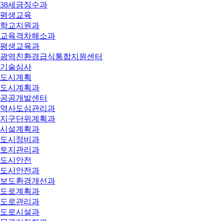
38세금징수과
평생교육
학교지원과
교육격차해소과
평생교육과
광역친환경급식통합지원센터
기술심사
도시계획
도시계획과
공공개발센터
역사도심관리과
지구단위계획과
시설계획과
도시정비과
토지관리과
도시안전
도시안전과
보도환경개선과
도로계획과
도로관리과
도로시설과