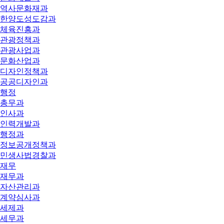
역사문화재과
한양도성도감과
체육진흥과
관광정책과
관광사업과
문화산업과
디자인정책과
공공디자인과
행정
총무과
인사과
인력개발과
행정과
정보공개정책과
민생사법경찰과
재무
재무과
자산관리과
계약심사과
세제과
세무과