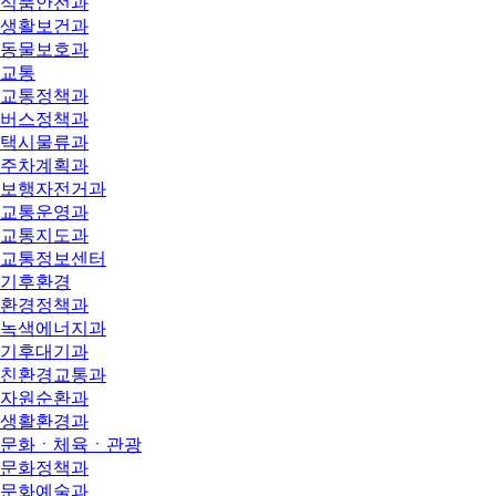
식품안전과
생활보건과
동물보호과
교통
교통정책과
버스정책과
택시물류과
주차계획과
보행자전거과
교통운영과
교통지도과
교통정보센터
기후환경
환경정책과
녹색에너지과
기후대기과
친환경교통과
자원순환과
생활환경과
문화ㆍ체육ㆍ관광
문화정책과
문화예술과