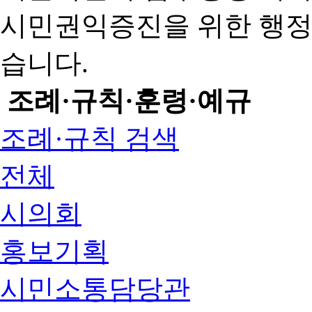
시민권익증진을 위한 행
습니다.
조례·규칙·훈령·예규
조례·규칙 검색
전체
시의회
홍보기획
시민소통담당관