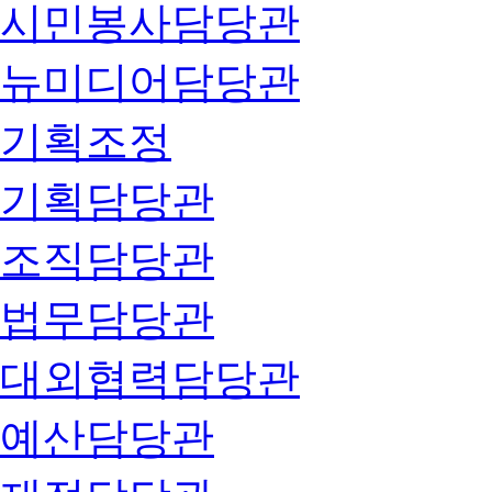
시민봉사담당관
뉴미디어담당관
기획조정
기획담당관
조직담당관
법무담당관
대외협력담당관
예산담당관