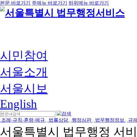
본문 바로가기
주메뉴 바로가기
하위메뉴 바로가기
시민참여
서울소개
서울시보
English
조례·규칙·훈령·예규
법률상담
행정심판
법무행정정보
규
서울특별시 법무행정 서