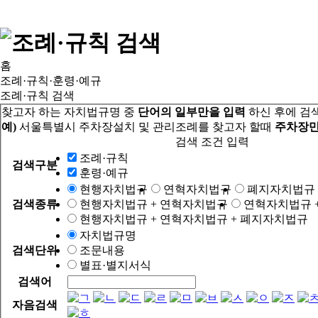
홈
조례·규칙·훈령·예규
조례·규칙 검색
찾고자 하는 자치법규명 중
단어의 일부만을 입력
하신 후에 검
예)
서울특별시 주차장설치 및 관리조례를 찾고자 할때
주차장만
검색 조건 입력
조례·규칙
검색구분
훈령·예규
현행자치법규
연혁자치법규
폐지자치법규
검색종류
현행자치법규 + 연혁자치법규
연혁자치법규 
현행자치법규 + 연혁자치법규 + 폐지자치법규
자치법규명
검색단위
조문내용
별표·별지서식
검색어
자음검색