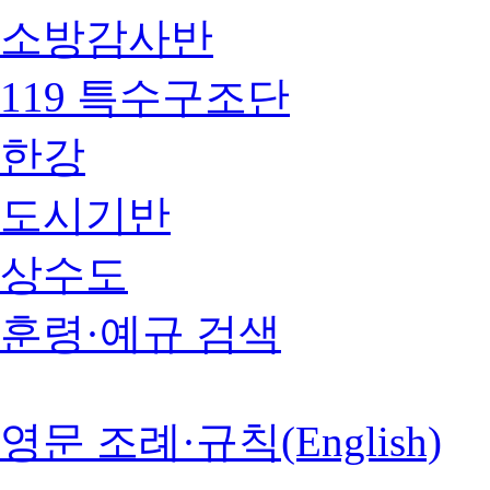
소방감사반
119 특수구조단
한강
도시기반
상수도
훈령·예규 검색
영문 조례·규칙(English)