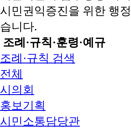
시민권익증진을 위한 행
습니다.
조례·규칙·훈령·예규
조례·규칙 검색
전체
시의회
홍보기획
시민소통담당관