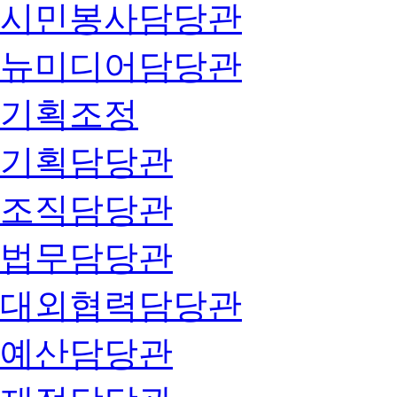
시민봉사담당관
뉴미디어담당관
기획조정
기획담당관
조직담당관
법무담당관
대외협력담당관
예산담당관