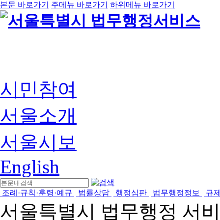
본문 바로가기
주메뉴 바로가기
하위메뉴 바로가기
시민참여
서울소개
서울시보
English
조례·규칙·훈령·예규
법률상담
행정심판
법무행정정보
규
서울특별시 법무행정 서