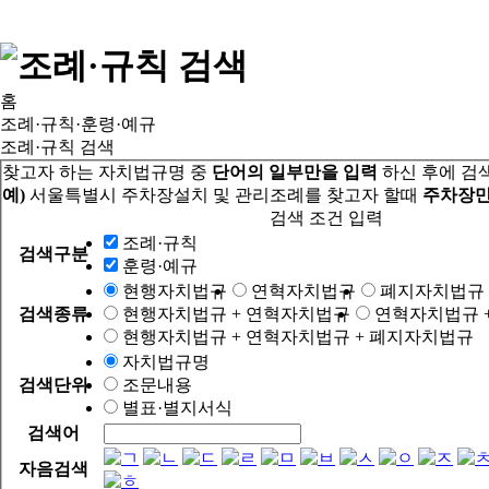
홈
조례·규칙·훈령·예규
조례·규칙 검색
찾고자 하는 자치법규명 중
단어의 일부만을 입력
하신 후에 검
예)
서울특별시 주차장설치 및 관리조례를 찾고자 할때
주차장만
검색 조건 입력
조례·규칙
검색구분
훈령·예규
현행자치법규
연혁자치법규
폐지자치법규
검색종류
현행자치법규 + 연혁자치법규
연혁자치법규 
현행자치법규 + 연혁자치법규 + 폐지자치법규
자치법규명
검색단위
조문내용
별표·별지서식
검색어
자음검색