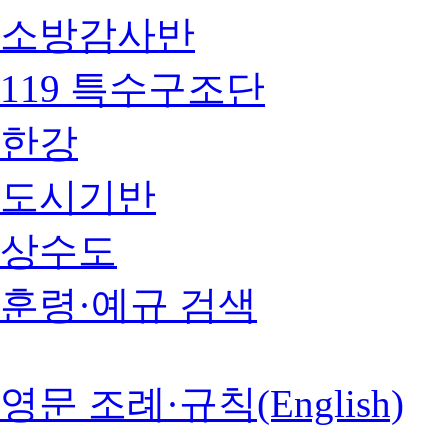
소방감사반
119 특수구조단
한강
도시기반
상수도
훈령·예규 검색
영문 조례·규칙(English)