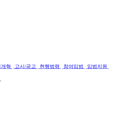
제개혁
고시/공고
현행법령
참여입법
입법지원
.