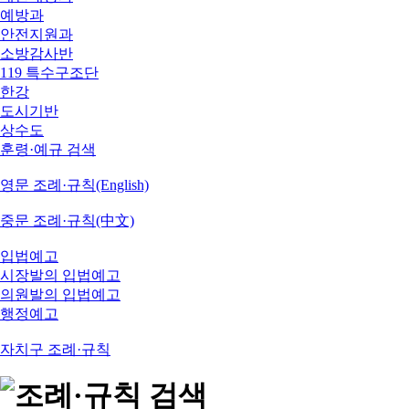
예방과
안전지원과
소방감사반
119 특수구조단
한강
도시기반
상수도
훈령·예규 검색
영문 조례·규칙(English)
중문 조례·규칙(中文)
입법예고
시장발의 입법예고
의원발의 입법예고
행정예고
자치구 조례·규칙