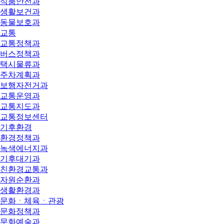
식품안전과
생활보건과
동물보호과
교통
교통정책과
버스정책과
택시물류과
주차계획과
보행자전거과
교통운영과
교통지도과
교통정보센터
기후환경
환경정책과
녹색에너지과
기후대기과
친환경교통과
자원순환과
생활환경과
문화ㆍ체육ㆍ관광
문화정책과
문화예술과