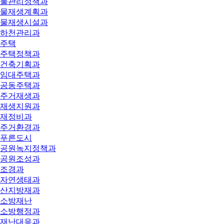
물관리정책과
물재생계획과
물재생시설과
하천관리과
주택
주택정책과
건축기획과
임대주택과
공동주택과
주거재생과
재생지원과
재정비과
주거환경과
푸른도시
공원녹지정책과
공원조성과
조경과
자연생태과
산지방재과
소방재난
소방행정과
재난대응과