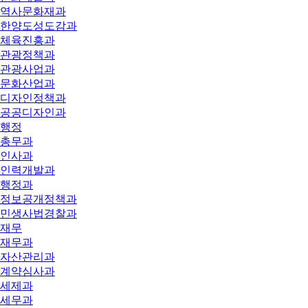
역사문화재과
한양도성도감과
체육진흥과
관광정책과
관광사업과
문화산업과
디자인정책과
공공디자인과
행정
총무과
인사과
인력개발과
행정과
정보공개정책과
민생사법경찰과
재무
재무과
자산관리과
계약심사과
세제과
세무과