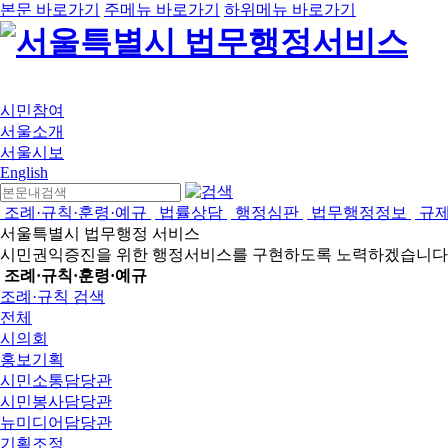
본문 바로가기
주메뉴 바로가기
하위메뉴 바로가기
시민참여
서울소개
서울시보
English
조례·규칙·훈령·예규
법률상담
행정심판
법무행정정보
규
서울특별시 법무행정 서비스
시민권익증진을 위한 행정서비스를 구현하도록 노력하겠습니다
조례·규칙·훈령·예규
조례·규칙 검색
전체
시의회
홍보기획
시민소통담당관
시민봉사담당관
뉴미디어담당관
기획조정