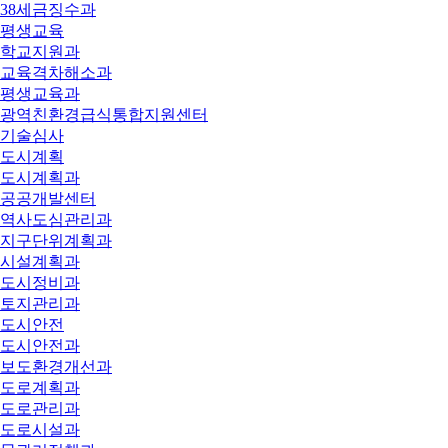
38세금징수과
평생교육
학교지원과
교육격차해소과
평생교육과
광역친환경급식통합지원센터
기술심사
도시계획
도시계획과
공공개발센터
역사도심관리과
지구단위계획과
시설계획과
도시정비과
토지관리과
도시안전
도시안전과
보도환경개선과
도로계획과
도로관리과
도로시설과