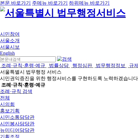
본문 바로가기
주메뉴 바로가기
하위메뉴 바로가기
시민참여
서울소개
서울시보
English
조례·규칙·훈령·예규
법률상담
행정심판
법무행정정보
규
서울특별시 법무행정 서비스
시민권익증진을 위한 행정서비스를 구현하도록 노력하겠습니다
조례·규칙·훈령·예규
조례·규칙 검색
전체
시의회
홍보기획
시민소통담당관
시민봉사담당관
뉴미디어담당관
기획조정