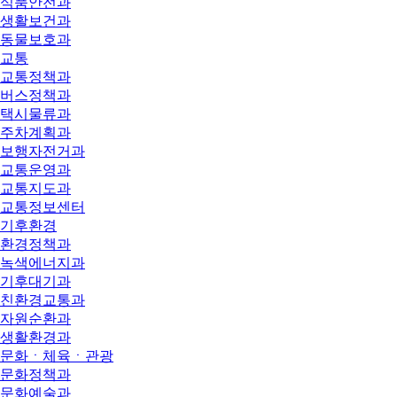
식품안전과
생활보건과
동물보호과
교통
교통정책과
버스정책과
택시물류과
주차계획과
보행자전거과
교통운영과
교통지도과
교통정보센터
기후환경
환경정책과
녹색에너지과
기후대기과
친환경교통과
자원순환과
생활환경과
문화ㆍ체육ㆍ관광
문화정책과
문화예술과