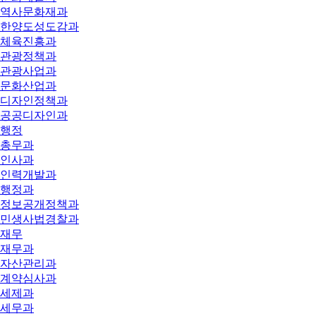
역사문화재과
한양도성도감과
체육진흥과
관광정책과
관광사업과
문화산업과
디자인정책과
공공디자인과
행정
총무과
인사과
인력개발과
행정과
정보공개정책과
민생사법경찰과
재무
재무과
자산관리과
계약심사과
세제과
세무과