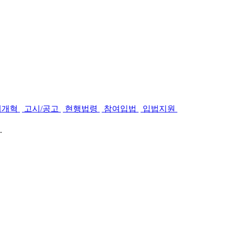
제개혁
고시/공고
현행법령
참여입법
입법지원
.