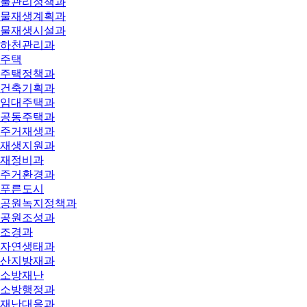
물관리정책과
물재생계획과
물재생시설과
하천관리과
주택
주택정책과
건축기획과
임대주택과
공동주택과
주거재생과
재생지원과
재정비과
주거환경과
푸른도시
공원녹지정책과
공원조성과
조경과
자연생태과
산지방재과
소방재난
소방행정과
재난대응과