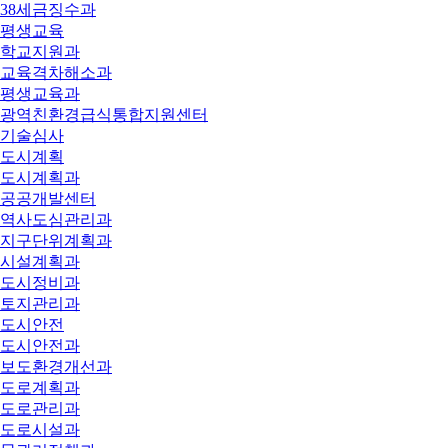
38세금징수과
평생교육
학교지원과
교육격차해소과
평생교육과
광역친환경급식통합지원센터
기술심사
도시계획
도시계획과
공공개발센터
역사도심관리과
지구단위계획과
시설계획과
도시정비과
토지관리과
도시안전
도시안전과
보도환경개선과
도로계획과
도로관리과
도로시설과