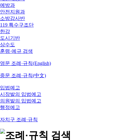
예방과
안전지원과
소방감사반
119 특수구조단
한강
도시기반
상수도
훈령·예규 검색
영문 조례·규칙(English)
중문 조례·규칙(中文)
입법예고
시장발의 입법예고
의원발의 입법예고
행정예고
자치구 조례·규칙