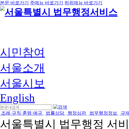
본문 바로가기
주메뉴 바로가기
하위메뉴 바로가기
시민참여
서울소개
서울시보
English
조례·규칙·훈령·예규
법률상담
행정심판
법무행정정보
규
서울특별시 법무행정 서