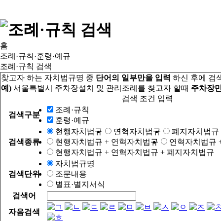
홈
조례·규칙·훈령·예규
조례·규칙 검색
찾고자 하는 자치법규명 중
단어의 일부만을 입력
하신 후에 검
예)
서울특별시 주차장설치 및 관리조례를 찾고자 할때
주차장만
검색 조건 입력
조례·규칙
검색구분
훈령·예규
현행자치법규
연혁자치법규
폐지자치법규
검색종류
현행자치법규 + 연혁자치법규
연혁자치법규 
현행자치법규 + 연혁자치법규 + 폐지자치법규
자치법규명
검색단위
조문내용
별표·별지서식
검색어
자음검색