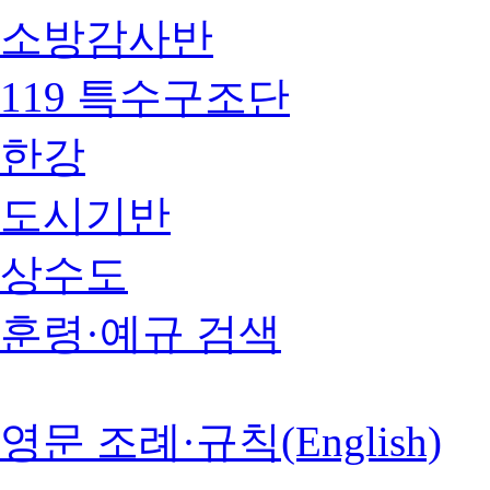
소방감사반
119 특수구조단
한강
도시기반
상수도
훈령·예규 검색
영문 조례·규칙(English)