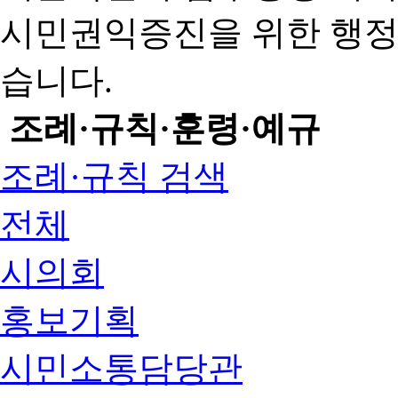
시민권익증진을 위한 행
습니다.
조례·규칙·훈령·예규
조례·규칙 검색
전체
시의회
홍보기획
시민소통담당관