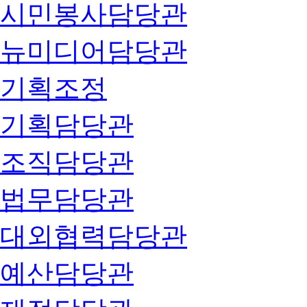
시민봉사담당관
뉴미디어담당관
기획조정
기획담당관
조직담당관
법무담당관
대외협력담당관
예산담당관