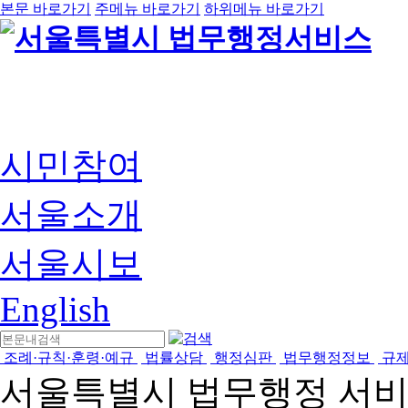
본문 바로가기
주메뉴 바로가기
하위메뉴 바로가기
시민참여
서울소개
서울시보
English
조례·규칙·훈령·예규
법률상담
행정심판
법무행정정보
규
서울특별시 법무행정 서