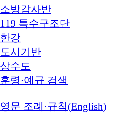
소방감사반
119 특수구조단
한강
도시기반
상수도
훈령·예규 검색
영문 조례·규칙(English)