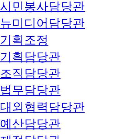
시민봉사담당관
뉴미디어담당관
기획조정
기획담당관
조직담당관
법무담당관
대외협력담당관
예산담당관