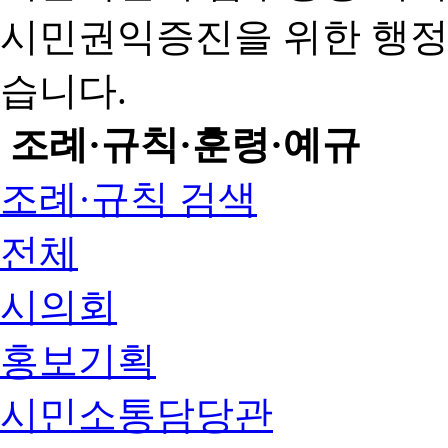
시민권익증진을 위한 행
습니다.
조례·규칙·훈령·예규
조례·규칙 검색
전체
시의회
홍보기획
시민소통담당관