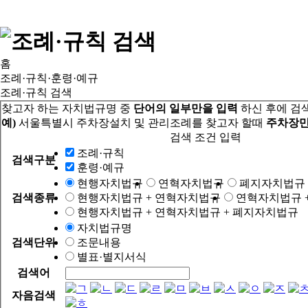
홈
조례·규칙·훈령·예규
조례·규칙 검색
찾고자 하는 자치법규명 중
단어의 일부만을 입력
하신 후에 검
예)
서울특별시 주차장설치 및 관리조례를 찾고자 할때
주차장만
검색 조건 입력
조례·규칙
검색구분
훈령·예규
현행자치법규
연혁자치법규
폐지자치법규
검색종류
현행자치법규 + 연혁자치법규
연혁자치법규 
현행자치법규 + 연혁자치법규 + 폐지자치법규
자치법규명
검색단위
조문내용
별표·별지서식
검색어
자음검색