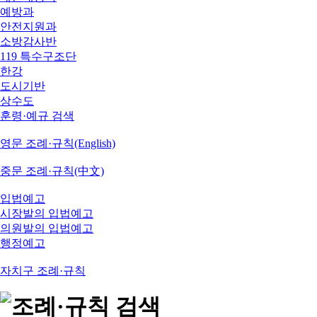
예방과
안전지원과
소방감사반
119 특수구조단
한강
도시기반
상수도
훈령·예규 검색
영문 조례·규칙(English)
중문 조례·규칙(中文)
입법예고
시장발의 입법예고
의원발의 입법예고
행정예고
자치구 조례·규칙