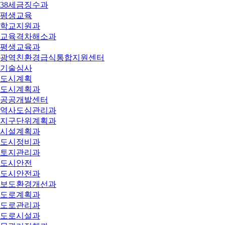
38세금징수과
평생교육
학교지원과
교육격차해소과
평생교육과
광역친환경급식통합지원센터
기술심사
도시계획
도시계획과
공공개발센터
역사도심관리과
지구단위계획과
시설계획과
도시정비과
토지관리과
도시안전
도시안전과
보도환경개선과
도로계획과
도로관리과
도로시설과