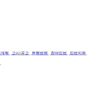
제개혁
고시/공고
현행법령
참여입법
입법지원
.