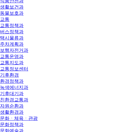
식품안전과
생활보건과
동물보호과
교통
교통정책과
버스정책과
택시물류과
주차계획과
보행자전거과
교통운영과
교통지도과
교통정보센터
기후환경
환경정책과
녹색에너지과
기후대기과
친환경교통과
자원순환과
생활환경과
문화ㆍ체육ㆍ관광
문화정책과
문화예술과