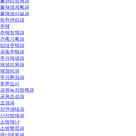
물관리정책과
물재생계획과
물재생시설과
하천관리과
주택
주택정책과
건축기획과
임대주택과
공동주택과
주거재생과
재생지원과
재정비과
주거환경과
푸른도시
공원녹지정책과
공원조성과
조경과
자연생태과
산지방재과
소방재난
소방행정과
재난대응과