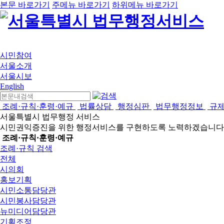
본문 바로가기
주메뉴 바로가기
하위메뉴 바로가기
시민참여
서울소개
서울시보
English
조례·규칙·훈령·예규
법률상담
행정심판
법무행정정보
규
서울특별시 법무행정 서비스
시민권익증진을 위한 행정서비스를 구현하도록 노력하겠습니다
조례·규칙·훈령·예규
조례·규칙 검색
전체
시의회
홍보기획
시민소통담당관
시민봉사담당관
뉴미디어담당관
기획조정