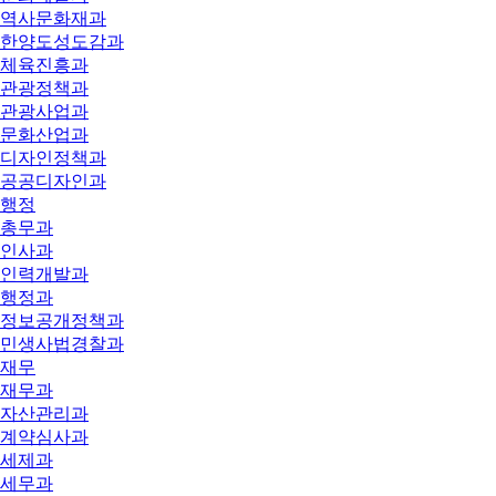
역사문화재과
한양도성도감과
체육진흥과
관광정책과
관광사업과
문화산업과
디자인정책과
공공디자인과
행정
총무과
인사과
인력개발과
행정과
정보공개정책과
민생사법경찰과
재무
재무과
자산관리과
계약심사과
세제과
세무과