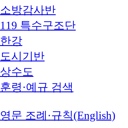
소방감사반
119 특수구조단
한강
도시기반
상수도
훈령·예규 검색
영문 조례·규칙(English)