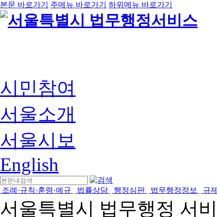
본문 바로가기
주메뉴 바로가기
하위메뉴 바로가기
시민참여
서울소개
서울시보
English
조례·규칙·훈령·예규
법률상담
행정심판
법무행정정보
규
서울특별시 법무행정 서