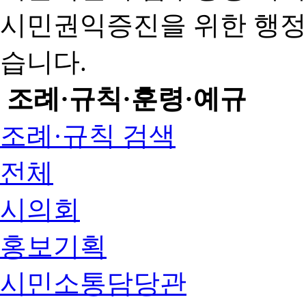
시민권익증진을 위한 행
습니다.
조례·규칙·훈령·예규
조례·규칙 검색
전체
시의회
홍보기획
시민소통담당관