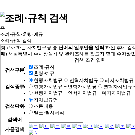
홈
조례·규칙·훈령·예규
조례·규칙 검색
찾고자 하는 자치법규명 중
단어의 일부만을 입력
하신 후에 검
예)
서울특별시 주차장설치 및 관리조례를 찾고자 할때
주차장만
검색 조건 입력
조례·규칙
검색구분
훈령·예규
현행자치법규
연혁자치법규
폐지자치법규
검색종류
현행자치법규 + 연혁자치법규
연혁자치법규 
현행자치법규 + 연혁자치법규 + 폐지자치법규
자치법규명
검색단위
조문내용
별표·별지서식
검색어
자음검색