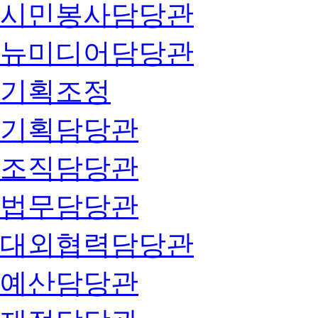
시민봉사담당관
뉴미디어담당관
기획조정
기획담당관
조직담당관
법무담당관
대외협력담당관
예산담당관